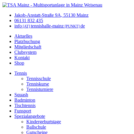
Jakob-Anstatt-Straße 9A, 55130 Mainz
06131 832 435
info
tennishalle-mainz
de
[AT]
[PUNKT]
Aktuelles
Platzbuchung
Mitgliedschaft
Clubsystem
Kontakt
Shop
Tennis
Tennisschule
Tenniskurse
Tennisturniere
Squash
Badminton
Tischtennis
Funsport
Spezialangebote
Kindergeburtstage
Ballschule
Gutscheine