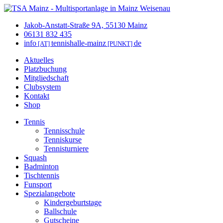
Jakob-Anstatt-Straße 9A, 55130 Mainz
06131 832 435
info
tennishalle-mainz
de
[AT]
[PUNKT]
Aktuelles
Platzbuchung
Mitgliedschaft
Clubsystem
Kontakt
Shop
Tennis
Tennisschule
Tenniskurse
Tennisturniere
Squash
Badminton
Tischtennis
Funsport
Spezialangebote
Kindergeburtstage
Ballschule
Gutscheine