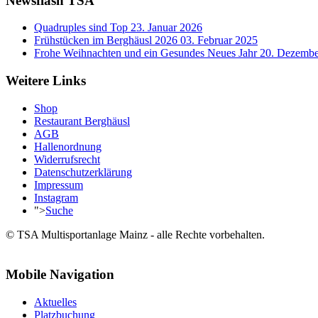
Newsflash TSA
Quadruples sind Top
23. Januar 2026
Frühstücken im Berghäusl 2026
03. Februar 2025
Frohe Weihnachten und ein Gesundes Neues Jahr
20. Dezembe
Weitere Links
Shop
Restaurant Berghäusl
AGB
Hallenordnung
Widerrufsrecht
Datenschutzerklärung
Impressum
Instagram
">
Suche
© TSA Multisportanlage Mainz - alle Rechte vorbehalten.
Mobile Navigation
Aktuelles
Platzbuchung