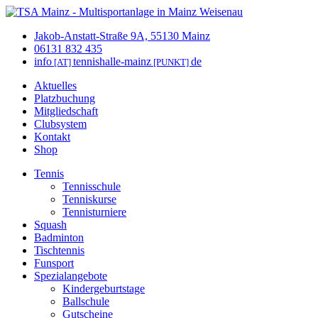
Jakob-Anstatt-Straße 9A, 55130 Mainz
06131 832 435
info
tennishalle-mainz
de
[AT]
[PUNKT]
Aktuelles
Platzbuchung
Mitgliedschaft
Clubsystem
Kontakt
Shop
Tennis
Tennisschule
Tenniskurse
Tennisturniere
Squash
Badminton
Tischtennis
Funsport
Spezialangebote
Kindergeburtstage
Ballschule
Gutscheine