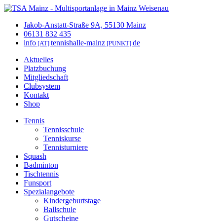
Jakob-Anstatt-Straße 9A, 55130 Mainz
06131 832 435
info
tennishalle-mainz
de
[AT]
[PUNKT]
Aktuelles
Platzbuchung
Mitgliedschaft
Clubsystem
Kontakt
Shop
Tennis
Tennisschule
Tenniskurse
Tennisturniere
Squash
Badminton
Tischtennis
Funsport
Spezialangebote
Kindergeburtstage
Ballschule
Gutscheine