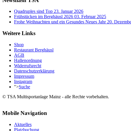
Newsflash TSA
Quadruples sind Top
23. Januar 2026
Frühstücken im Berghäusl 2026
03. Februar 2025
Frohe Weihnachten und ein Gesundes Neues Jahr
20. Dezembe
Weitere Links
Shop
Restaurant Berghäusl
AGB
Hallenordnung
Widerrufsrecht
Datenschutzerklärung
Impressum
Instagram
">
Suche
© TSA Multisportanlage Mainz - alle Rechte vorbehalten.
Mobile Navigation
Aktuelles
Platzbuchung