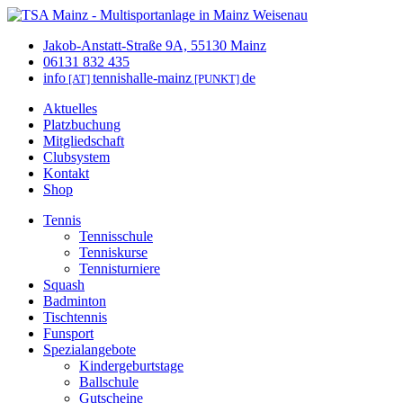
Jakob-Anstatt-Straße 9A, 55130 Mainz
06131 832 435
info
tennishalle-mainz
de
[AT]
[PUNKT]
Aktuelles
Platzbuchung
Mitgliedschaft
Clubsystem
Kontakt
Shop
Tennis
Tennisschule
Tenniskurse
Tennisturniere
Squash
Badminton
Tischtennis
Funsport
Spezialangebote
Kindergeburtstage
Ballschule
Gutscheine