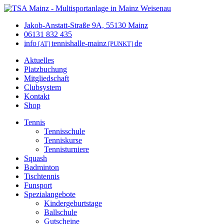
Jakob-Anstatt-Straße 9A, 55130 Mainz
06131 832 435
info
tennishalle-mainz
de
[AT]
[PUNKT]
Aktuelles
Platzbuchung
Mitgliedschaft
Clubsystem
Kontakt
Shop
Tennis
Tennisschule
Tenniskurse
Tennisturniere
Squash
Badminton
Tischtennis
Funsport
Spezialangebote
Kindergeburtstage
Ballschule
Gutscheine