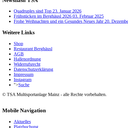
Newsflash TSA
Quadruples sind Top
23. Januar 2026
Frühstücken im Berghäusl 2026
03. Februar 2025
Frohe Weihnachten und ein Gesundes Neues Jahr
20. Dezembe
Weitere Links
Shop
Restaurant Berghäusl
AGB
Hallenordnung
Widerrufsrecht
Datenschutzerklärung
Impressum
Instagram
">
Suche
© TSA Multisportanlage Mainz - alle Rechte vorbehalten.
Mobile Navigation
Aktuelles
Platzbuchung