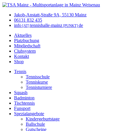
Jakob-Anstatt-Straße 9A, 55130 Mainz
06131 832 435
info
tennishalle-mainz
de
[AT]
[PUNKT]
Aktuelles
Platzbuchung
Mitgliedschaft
Clubsystem
Kontakt
Shop
Tennis
Tennisschule
Tenniskurse
Tennisturniere
Squash
Badminton
Tischtennis
Funsport
Spezialangebote
Kindergeburtstage
Ballschule
Gutscheine