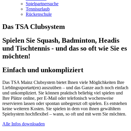
Spielpartnersuche
Tennisurlaub
Rückenschule
Das TSA Clubsystem
Spielen Sie Squash, Badminton, Headis
und Tischtennis - und das so oft wie Sie es
möchten!
Einfach und unkompliziert
Das TSA Mainz Clubsystem bietet Ihnen viele Möglichkeiten Ihre
Lieblingssportart(en) auszuüben – und das Ganze auch noch einfach
und unkompliziert. Sie können praktisch beliebig viel spielen und
Ihre Plätze online, per E-Mail oder telefonisch wochenweise
reservieren lassen oder spontan unbegrenzt oft spielen. Es entstehen
keine weiteren Kosten. Sie spielen in dem von ihnen gewähltem
Spielsystem hochflexibel – wann, so oft und mit wem Sie möchten.
Alle Infos downloaden