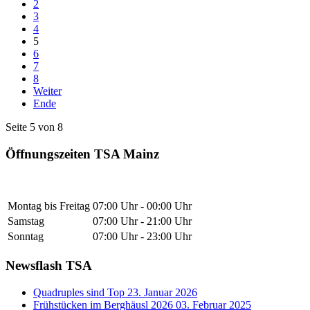
2
3
4
5
6
7
8
Weiter
Ende
Seite 5 von 8
Öffnungszeiten TSA Mainz
Montag bis Freitag
07:00 Uhr - 00:00 Uhr
Samstag
07:00 Uhr - 21:00 Uhr
Sonntag
07:00 Uhr - 23:00 Uhr
Newsflash TSA
Quadruples sind Top
23. Januar 2026
Frühstücken im Berghäusl 2026
03. Februar 2025