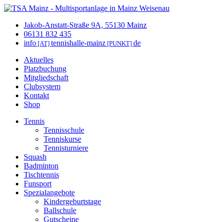
Jakob-Anstatt-Straße 9A, 55130 Mainz
06131 832 435
info
tennishalle-mainz
de
[AT]
[PUNKT]
Aktuelles
Platzbuchung
Mitgliedschaft
Clubsystem
Kontakt
Shop
Tennis
Tennisschule
Tenniskurse
Tennisturniere
Squash
Badminton
Tischtennis
Funsport
Spezialangebote
Kindergeburtstage
Ballschule
Gutscheine