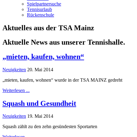
Spielpartnersuche
Tennisurlaub
Rückenschule
Aktuelles aus der TSA Mainz
Aktuelle News aus unserer Tennishalle.
„mieten, kaufen, wohnen“
Neuigkeiten
20. Mai 2014
„mieten, kaufen, wohnen“ wurde in der TSA MAINZ gedreht
Weiterlesen ...
Squash und Gesundheit
Neuigkeiten
19. Mai 2014
Squash zählt zu den zehn gesündesten Sportarten
Weiterlesen ...