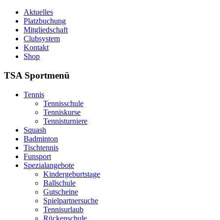
Aktuelles
Platzbuchung
Mitgliedschaft
Clubsystem
Kontakt
Shop
TSA Sportmenü
Tennis
Tennisschule
Tenniskurse
Tennisturniere
Squash
Badminton
Tischtennis
Funsport
Spezialangebote
Kindergeburtstage
Ballschule
Gutscheine
Spielpartnersuche
Tennisurlaub
Rückenschule