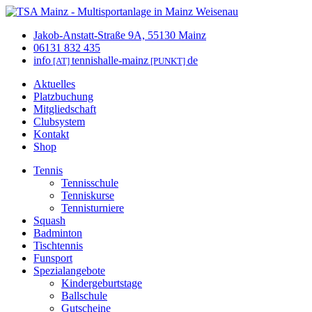
Jakob-Anstatt-Straße 9A, 55130 Mainz
06131 832 435
info
tennishalle-mainz
de
[AT]
[PUNKT]
Aktuelles
Platzbuchung
Mitgliedschaft
Clubsystem
Kontakt
Shop
Tennis
Tennisschule
Tenniskurse
Tennisturniere
Squash
Badminton
Tischtennis
Funsport
Spezialangebote
Kindergeburtstage
Ballschule
Gutscheine