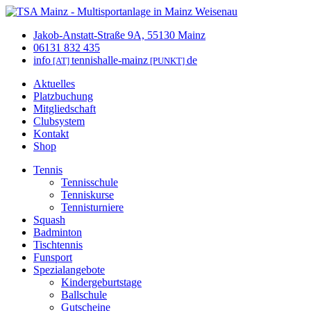
Jakob-Anstatt-Straße 9A, 55130 Mainz
06131 832 435
info
tennishalle-mainz
de
[AT]
[PUNKT]
Aktuelles
Platzbuchung
Mitgliedschaft
Clubsystem
Kontakt
Shop
Tennis
Tennisschule
Tenniskurse
Tennisturniere
Squash
Badminton
Tischtennis
Funsport
Spezialangebote
Kindergeburtstage
Ballschule
Gutscheine