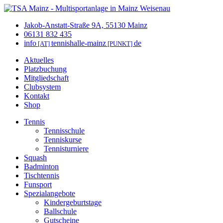
Jakob-Anstatt-Straße 9A, 55130 Mainz
06131 832 435
info
tennishalle-mainz
de
[AT]
[PUNKT]
Aktuelles
Platzbuchung
Mitgliedschaft
Clubsystem
Kontakt
Shop
Tennis
Tennisschule
Tenniskurse
Tennisturniere
Squash
Badminton
Tischtennis
Funsport
Spezialangebote
Kindergeburtstage
Ballschule
Gutscheine