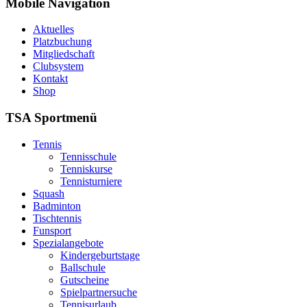
Mobile Navigation
Aktuelles
Platzbuchung
Mitgliedschaft
Clubsystem
Kontakt
Shop
TSA Sportmenü
Tennis
Tennisschule
Tenniskurse
Tennisturniere
Squash
Badminton
Tischtennis
Funsport
Spezialangebote
Kindergeburtstage
Ballschule
Gutscheine
Spielpartnersuche
Tennisurlaub