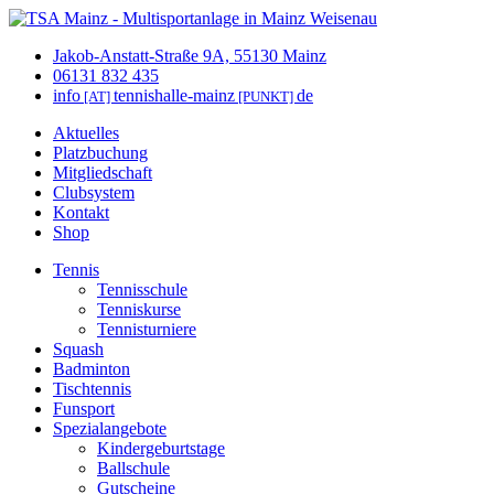
Jakob-Anstatt-Straße 9A, 55130 Mainz
06131 832 435
info
tennishalle-mainz
de
[AT]
[PUNKT]
Aktuelles
Platzbuchung
Mitgliedschaft
Clubsystem
Kontakt
Shop
Tennis
Tennisschule
Tenniskurse
Tennisturniere
Squash
Badminton
Tischtennis
Funsport
Spezialangebote
Kindergeburtstage
Ballschule
Gutscheine