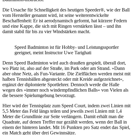
Die Ursache für Schnelligkeit des heutigen Speeder®, wie der Ball
vom Hersteller genannt wird, ist seine weiterentwickelte
Beschaffenheit: Er ist aerodynamisch geformt, hat kürzere Federn
und eine Kappe, die sich mit Ringen verstärken lässt – und ihn
damit stabil für bis zu vier Windstärken macht.
Speed Badminton ist für Hobby- und Leistungssportler
geeignet, meint Instructor Uwe Tarighati
Denn Speed Badminton wird auch draußen gespielt, überall dort,
wo Platz ist, also auf der Straße, im Park oder am Strand. »Dann
aber ohne Netz, als Fun-Variante. Die Zielflächen werden meist mit
halben Tennisbällen abgesteckt oder mit Kreide aufgezeichnet«,
ergänzt der diplomierte Sportlehrer. Dennoch werde die Halle
wegen des »immer noch windempfindlichen Balls« von Vielen als
die bessere Spielumgebung bevorzugt.
Hier wird der Tennisplatz zum Speed Court, indem zwei Linien mit
5,5 Meter das Feld längs teilen und jeweils zwei Linien mit 1,4
Meter die Grundlinie zur Seite verlängern. Damit erhält man die
Quadrate, auf denen Treffer nur gezählt werden, wenn der Ball in
einem der hinteren landet. Mit 16 Punkten pro Satz endet das Spiel,
ein Match geht über drei Gewinnsätze.