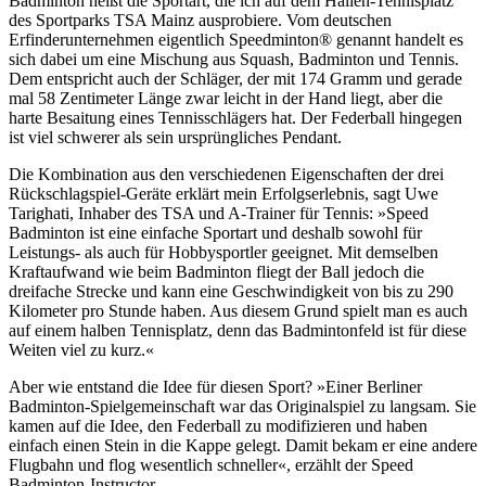
Badminton heißt die Sportart, die ich auf dem Hallen-Tennisplatz
des Sportparks TSA Mainz ausprobiere. Vom deutschen
Erfinderunternehmen eigentlich Speedminton® genannt handelt es
sich dabei um eine Mischung aus Squash, Badminton und Tennis.
Dem entspricht auch der Schläger, der mit 174 Gramm und gerade
mal 58 Zentimeter Länge zwar leicht in der Hand liegt, aber die
harte Besaitung eines Tennisschlägers hat. Der Federball hingegen
ist viel schwerer als sein ursprüngliches Pendant.
Die Kombination aus den verschiedenen Eigenschaften der drei
Rückschlagspiel-Geräte erklärt mein Erfolgserlebnis, sagt Uwe
Tarighati, Inhaber des TSA und A-Trainer für Tennis: »Speed
Badminton ist eine einfache Sportart und deshalb sowohl für
Leistungs- als auch für Hobbysportler geeignet. Mit demselben
Kraftaufwand wie beim Badminton fliegt der Ball jedoch die
dreifache Strecke und kann eine Geschwindigkeit von bis zu 290
Kilometer pro Stunde haben. Aus diesem Grund spielt man es auch
auf einem halben Tennisplatz, denn das Badmintonfeld ist für diese
Weiten viel zu kurz.«
Aber wie entstand die Idee für diesen Sport? »Einer Berliner
Badminton-Spielgemeinschaft war das Originalspiel zu langsam. Sie
kamen auf die Idee, den Federball zu modifizieren und haben
einfach einen Stein in die Kappe gelegt. Damit bekam er eine andere
Flugbahn und flog wesentlich schneller«, erzählt der Speed
Badminton-Instructor.