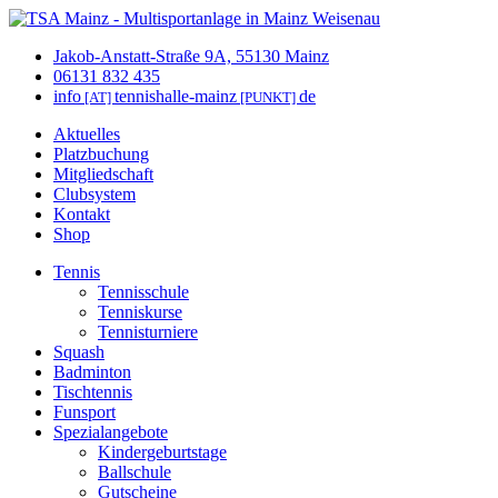
Jakob-Anstatt-Straße 9A, 55130 Mainz
06131 832 435
info
tennishalle-mainz
de
[AT]
[PUNKT]
Aktuelles
Platzbuchung
Mitgliedschaft
Clubsystem
Kontakt
Shop
Tennis
Tennisschule
Tenniskurse
Tennisturniere
Squash
Badminton
Tischtennis
Funsport
Spezialangebote
Kindergeburtstage
Ballschule
Gutscheine