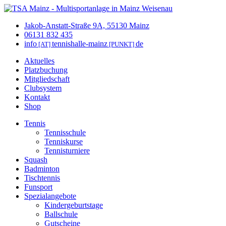
Jakob-Anstatt-Straße 9A, 55130 Mainz
06131 832 435
info
tennishalle-mainz
de
[AT]
[PUNKT]
Aktuelles
Platzbuchung
Mitgliedschaft
Clubsystem
Kontakt
Shop
Tennis
Tennisschule
Tenniskurse
Tennisturniere
Squash
Badminton
Tischtennis
Funsport
Spezialangebote
Kindergeburtstage
Ballschule
Gutscheine